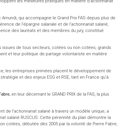
loppent les meilleures pratiques en matière d’actionnariat
ec Amundi, qui accompagne le Grand Prix FAS depuis plus de
érence de l’épargne salariale et de l’actionnariat salarié,
ence des lauréats et des membres du jury, constitué
s issues de tous secteurs, cotées ou non cotées, grands
nt et leur politique de partage volontariste en matière
nce, les entreprises primées placent le développement de
eur stratégie et des enjeux ESG et RSE, tant en France qu’à
Fabre,
en leur décernant le GRAND PRIX de la FAS, la plus
 de l’actionnariat salarié à travers un modèle unique, a
riat salarié RUSCUS. Cette pérennité du plan démontre la
 non cotées, débutée dès 2005 par la volonté de Pierre Fabre,