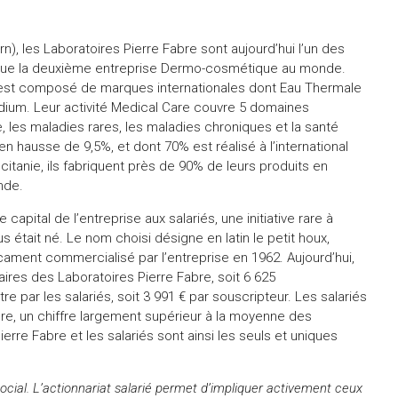
n), les Laboratoires Pierre Fabre sont aujourd’hui l’un des
que la deuxième entreprise Dermo-cosmétique au monde.
 est composé de marques internationales dont Eau Thermale
ydium. Leur activité Medical Care couvre 5 domaines
e, les maladies rares, les maladies chroniques et la santé
, en hausse de 9,5%, et dont 70% est réalisé à l’international
itanie, ils fabriquent près de 90% de leurs produits en
nde.
 capital de l’entreprise aux salariés, une initiative rare à
 était né. Le nom choisi désigne en latin le petit houx,
icament commercialisé par l’entreprise en 1962. Aujourd’hui,
aires des Laboratoires Pierre Fabre, soit 6 625
tre par les salariés, soit 3 991 € par souscripteur. Les salariés
bre, un chiffre largement supérieur à la moyenne des
erre Fabre et les salariés sont ainsi les seuls et uniques
social. L’actionnariat salarié permet d’impliquer activement ceux