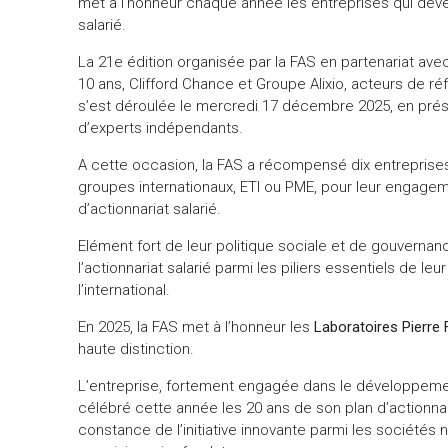
met à l’honneur chaque année les entreprises qui déve
salarié.
La 21e édition organisée par la FAS en partenariat av
10 ans, Clifford Chance et Groupe Alixio, acteurs de réf
s’est déroulée le mercredi 17 décembre 2025, en prés
d’experts indépendants.
A cette occasion, la FAS a récompensé dix entreprise
groupes internationaux, ETI ou PME, pour leur engageme
d’actionnariat salarié.
Elément fort de leur politique sociale et de gouverna
l’actionnariat salarié parmi les piliers essentiels de l
l’international.
En 2025, la FAS met à l’honneur les
Laboratoires Pierre 
haute distinction.
L’entreprise, fortement engagée dans le développement
célébré cette année les 20 ans de son plan d’actionna
constance de l’initiative innovante parmi les sociétés