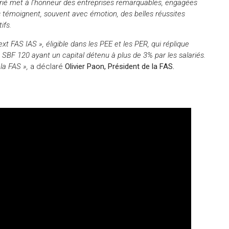
larié met à l’honneur des entreprises remarquables, engagées
s témoignent, souvent avec émotion, des belles réussites
ifs.
t FAS IAS », éligible dans les PEE et les PER, qui réplique
u SBF 120 ayant un capital détenu à plus de 3% par les salariés.
la FAS »,
a déclaré
Olivier Paon, Président de la FAS.