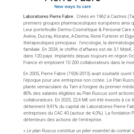
Laboratoires Pierre Fabre
: Créés en 1962 à Castres (Tar
premiers groupes pharmaceutiques européens ainsi 
Leur portefeuille Dermo-Cosmétique & Personal Care
Avène, Ducray, Klorane, A-Derma, René Furterer et Elg
thérapeutiques principaux : l’oncologie, la dermatologi
familiale. En 2024, le chiffre d’affaires est de 3,1 Mds€
dans 120 pays. Implantés depuis toujours en région Occ
France et emploient 10 200 collaborateurs dans le mo
En 2005, Pierre Fabre (1926-2013) avait souhaité ouvrir le
l’époque pour une entreprise non cotée. Le Plan Ruscus
plante vernaculaire du Tarn à l’origine du premier méd
80% des salariés éligibles au Plan Ruscus sont actionn
collaborateurs. En 2025, 22,4 M€ ont été investis à ce ti
détiennent 9,91% du capital de Laboratoires Pierre Fa
entreprises du CAC 40 (autour de 4,0%). La fondation Pi
détenteurs des actions de l’entreprise.
«
Le plan Ruscus constitue un pilier essentiel du contrat 