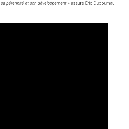
e, sa pérennité et son développement
» assure Éric Ducournau,