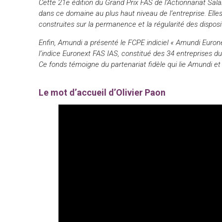
Cette 21e édition du Grand Prix FAS de l’Actionnariat Sa
dans ce domaine au plus haut niveau de l’entreprise. Elle
construites sur la permanence
et la régularité
des disposit
Enfin, Amundi a présenté le FCPE indiciel « Amundi Euronex
l’indice Euronext FAS IAS, constitué des 34 entreprises d
Ce fonds témoigne du partenariat fidèle qui lie Amundi et 
Le mot d’accueil d’Olivier Paon