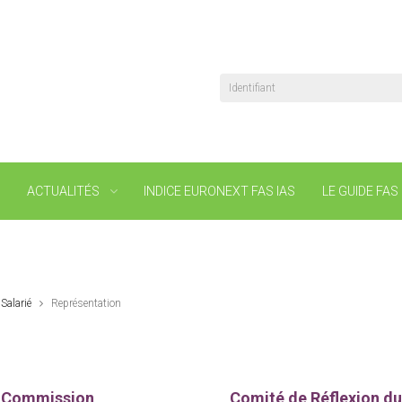
Identifiant
N
ACTUALITÉS
INDICE EURONEXT FAS IAS
LE GUIDE FAS
Salarié
Représentation
la Commission
Comité de Réflexion du