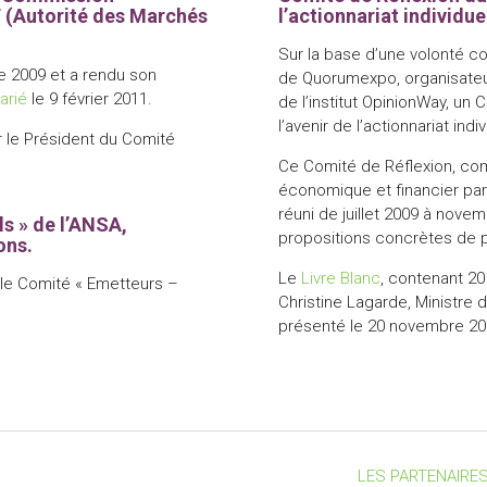
F (Autorité des Marchés
l’actionnariat individuel
Sur la base d’une volonté co
e 2009 et a rendu son
de Quorumexpo, organisateu
larié
le 9 février 2011.
de l’institut OpinionWay, un
l’avenir de l’actionnariat indi
r le Président du Comité
Ce Comité de Réflexion, c
économique et financier parm
réuni de juillet 2009 à nove
s » de l’ANSA,
propositions concrètes de 
ons.
Le
Livre Blanc
, contenant 20
 le Comité « Emetteurs –
Christine Lagarde, Ministre d
présenté le 20 novembre 200
LES PARTENAIRES