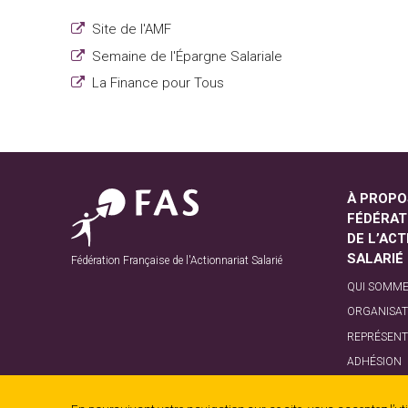
Site de l'AMF
Semaine de l'Épargne Salariale
La Finance pour Tous
À PROPO
FÉDÉRAT
DE L’AC
SALARIÉ
Fédération Française de l'Actionnariat Salarié
QUI SOMME
ORGANISAT
REPRÉSENT
ADHÉSION
GOUVERNA