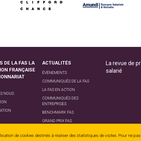
La revue de pr
S DE LA FAS LA
ACTUALITÉS
ION FRANÇAISE
salarié
ÉVÉNEMENTS
TIONNARIAT
COMMUNIQUÉS DE LA FAS
LA FAS EN ACTION
S NOUS
COMMUNIQUÉS DES
ION
ENTREPRISES
ATION
BENCHMARK FAS
GRAND PRIX FAS
NCE
isation de cookies destinés à réaliser des statistiques de visites. Pour ne pa