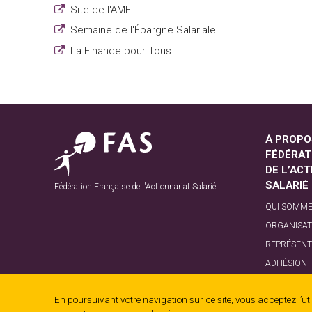
Site de l'AMF
Semaine de l'Épargne Salariale
La Finance pour Tous
À PROPO
FÉDÉRAT
DE L’AC
SALARIÉ
Fédération Française de l'Actionnariat Salarié
QUI SOMME
ORGANISAT
REPRÉSENT
ADHÉSION
GOUVERNA
En poursuivant votre navigation sur ce site, vous acceptez l’util
CONTACT