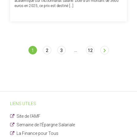
académique sur l’Actionnariat salarié. Doté d’un montant de 3600
euros en 2025, ce prix est destiné […]
Page
chevron_right
…
1
2
3
12
LIENS UTILES
Site de l'AMF
Semaine de l'Épargne Salariale
La Finance pour Tous