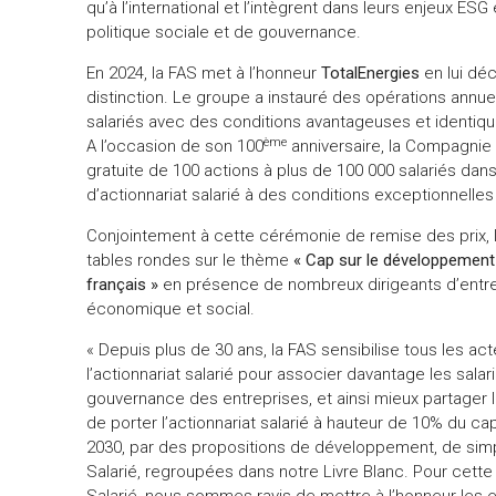
qu’à l’international et l’intègrent dans leurs enjeux E
politique sociale et de gouvernance.
En 2024, la FAS met à l’honneur
TotalEnergies
en lui dé
distinction. Le groupe a instauré des opérations annu
salariés avec des conditions avantageuses et identiqu
ème
A l’occasion de son 100
anniversaire, la Compagnie 
gratuite de 100 actions à plus de 100 000 salariés dan
d’actionnariat salarié à des conditions exceptionnelles 
Conjointement à cette cérémonie de remise des prix, l
tables rondes sur le thème
« Cap sur le développement d
français »
en présence de nombreux dirigeants d’entrep
économique et social.
« Depuis plus de 30 ans, la FAS sensibilise tous les a
l’actionnariat salarié pour associer davantage les salar
gouvernance des entreprises, et ainsi mieux partager 
de porter l’actionnariat salarié à hauteur de 10% du cap
2030, par des propositions de développement, de simpli
Salarié, regroupées dans notre Livre Blanc. Pour cette