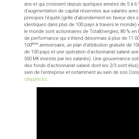
ans et qui croissent depuis quelques années de 5 à 6 
d’augmentation de capital réservées aux salariés ave
principes l’équité (grille d’abondement en faveur des 
identiques dans plus de 100 pays à travers le monde) 
le monde sont actionnaires de TotalEnergies, 80 % en F
de performance qui s’étend désormais à plus de 11 00
ème
100
anniversaire, un plan d’attribution gratuite de 1
de 100 pays et une opération d’actionnariat salarié a
500 M€ investis par les salariés). Une gouvernance soli
des fonds d’actionnariat salarié dont les 2/3 sont élus
sein de l’entreprise et notamment au sein de son Conse
cliquant ici
.