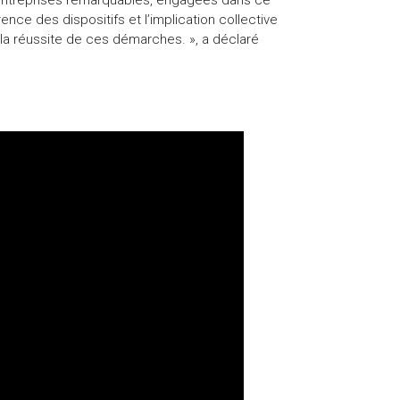
 entreprises remarquables, engagées dans ce
nce des dispositifs et l’implication collective
t la réussite de ces démarches. », a déclaré