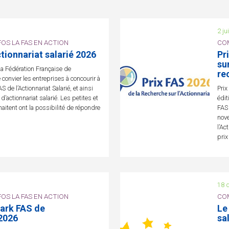
2 ju
OS LA FAS EN ACTION
COM
ctionnariat salarié 2026
Pr
su
 Fédération Française de
re
de convier les entreprises à concourir à
 de l’Actionnariat Salarié, et ainsi
Prix
d’actionnariat salarié. Les petites et
édit
itent ont la possibilité de répondre
FAS 
nove
l’Ac
prix
18 
OS LA FAS EN ACTION
COM
ark FAS de
Le
 2026
sa