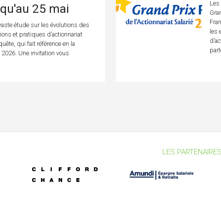
Les 
squ'au 25 mai
Gran
Fran
aste étude sur les évolutions des
les 
ions et pratiques d’actionnariat
d’ac
uête, qui fait référence en la
part
n 2026. Une invitation vous
LES PARTENAIRES