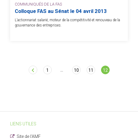
COMMUNIQUÉS DE LA FAS
Colloque FAS au Sénat le 04 avril 2013
L’actionnariat salarié, moteur de la compétitivité et renouveau de la
gouvernance des entreprises.
Page
chevron_left
…
1
10
11
12
LIENS UTILES
Site de l'AMF