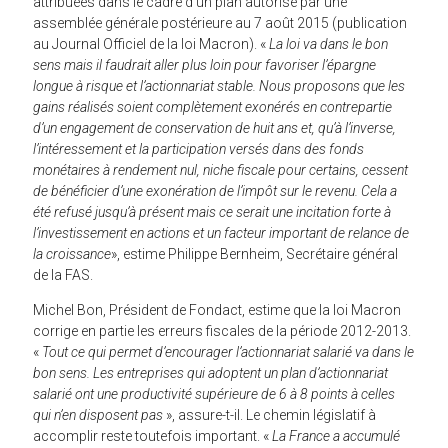
attribuées dans le cadre d’un plan autorisé par une
assemblée générale postérieure au 7 août 2015 (publication
au Journal Officiel de la loi Macron). «
La loi va dans le bon
sens mais il faudrait aller plus loin pour favoriser l’épargne
longue à risque et l’actionnariat stable. Nous proposons que les
gains réalisés soient complètement exonérés en contrepartie
d’un engagement de conservation de huit ans et, qu’à l’inverse,
l’intéressement et la participation versés dans des fonds
monétaires à rendement nul, niche fiscale pour certains, cessent
de bénéficier d’une exonération de l’impôt sur le revenu. Cela a
été refusé jusqu’à présent mais ce serait une incitation forte à
l’investissement en actions et un facteur important de relance de
la croissance
», estime Philippe Bernheim, Secrétaire général
de la FAS.
Michel Bon, Président de Fondact, estime que la loi Macron
corrige en partie les erreurs fiscales de la période 2012-2013.
«
Tout ce qui permet d’encourager l’actionnariat salarié va dans le
bon sens. Les entreprises qui adoptent un plan d’actionnariat
salarié ont une productivité supérieure de 6 à 8 points à celles
qui n’en disposent pas
», assure-t-il. Le chemin législatif à
accomplir reste toutefois important. «
La France a accumulé