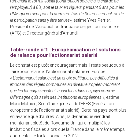
ramenant le forfait social (contribution sociale à la charge de
l’employeur) à 8%, soit le taux en vigueur pendant 6 ans pour les
PME qui versent pour la première fois de l’intéressement, ou de
la participation sans y être tenues
», estime Yves Perrier,
Président de l’Association française de gestion financière
(AFG) et Directeur général d’Amundi.
Table-ronde n°1 : Européanisation et solutions
de relance pour l’actionnariat salarié
Le constat est plutôt encourageant mais il reste beaucoup à
faire pour relancer l’actionnariat salarié en Europe.
«
L’actionnariat salarié est un choix politique. Les difficultés à
imposer des règles communes au niveau européen montrent
que les blocages existent, aussi bien dans un pays comme
l’Allemagne qu’au sein des institutions européennes
», estime
Marc Mathieu, Secrétaire général de l’EFES (Fédération
européenne de l’actionnariat salarié). Certains pays sont plus
en avance que d’autres. Ainsi, la dynamique viendrait
maintenant plutôt du Royaume-Uni qui a multiplié les
incitations fiscales alors que la France dans le même temps
augmentait le forfait social en 2012.