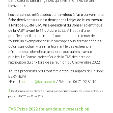
candidatures tant françaises qu’internationales seront
bienvenues.
Les personnes intéressées sont invitées à faire parvenir une
fiche décrivant sur une à deux pages l’objet de leurs travaux
à Philippe BERNHEIM, Vice-président du Conseil scientifique
de la FAS*, avant le 11 octobre 2022
. A l’issue d’une
présélection, il sera demandé aux candidats retenus de
fournir un exemplaire de leur ouvrage sous format pdf ainsi
qu’un curriculum vitae mentionnant le cas échéant la
démarche du chercheur ainsi que tous autres travaux
publiés. Le Conseil scientifique de la FAS décidera de
l’attribution du prix lors de sa réunion du 8 novembre 2022.
Toutes précisions pourront être obtenues auprès de Philippe
BERNHEIM :
*E-mail :
contact@fas.asso.fr
/
*
Mobile : 06 71 92 84 10
1
Tous travaux juridiques relatifs à la France devront avoir pris en compte les réformes introduites
par la « Loi PACTE » du 22 mai 2019.
FAS Prize 2022 for academic research on