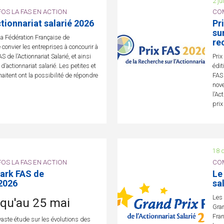
2 ju
OS LA FAS EN ACTION
COM
ctionnariat salarié 2026
Pr
su
 Fédération Française de
re
de convier les entreprises à concourir à
 de l’Actionnariat Salarié, et ainsi
Prix
d’actionnariat salarié. Les petites et
édit
itent ont la possibilité de répondre
FAS 
nove
l’Ac
prix
18 
OS LA FAS EN ACTION
COM
ark FAS de
Le
 2026
sa
Les 
squ'au 25 mai
Gran
Fran
aste étude sur les évolutions des