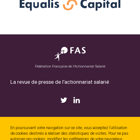
Fédération Française de l'Actionnariat Salarié
La revue de presse de l’actionnariat salarié
En poursuivant votre navigation sur ce site, vous acceptez l’utilisation
de cookies destinés à réaliser des statistiques de visites. Pour ne pas
© FAS Asso 2026
|
autoriser ces cookies, modifiez les préférences de votre navigateur