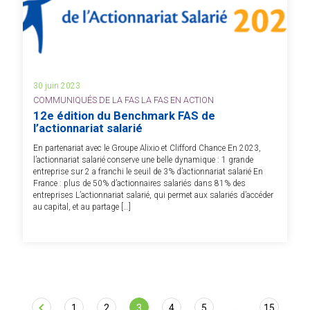
30 juin 2023
COMMUNIQUÉS DE LA FAS LA FAS EN ACTION
12e édition du Benchmark FAS de
l’actionnariat salarié
En partenariat avec le Groupe Alixio et Clifford Chance En 2023,
l’actionnariat salarié conserve une belle dynamique : 1 grande
entreprise sur 2 a franchi le seuil de 3% d’actionnariat salarié En
France : plus de 50% d’actionnaires salariés dans 81% des
entreprises L’actionnariat salarié, qui permet aux salariés d’accéder
au capital, et au partage […]
chevron_left
…
1
2
3
4
5
15