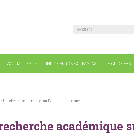
Identifiant
ACTUALITÉS
INDICE EURONEXT FAS IAS
LE GUIDE FAS
e la recherche académique sur l’Actionnariat salarié
 recherche académique su