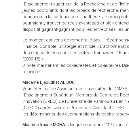
lʼEnseignement supérieur, de la Recherche et de lʼInno
jeunes doctorants dont les projets de recherche, menés
conduiront à la soutenance d’une thèse. Je crois prof
pourraient y trouver de réels avantages et bien enten
dispositif gagnant-gagnant, pour les entreprises, les u
Le moment est venu de remettre le prix. Il récompense
Finance, Contrôle, Stratégie et intitulé « L’actionnariat 
des dirigeants des sociétés cotées françaises ? Etude
(2009-15) ».
J’invite maintenant les co-lauréates et co-auteures 
rejoindre.
Madame Djaoudhat ALIDOU
Vous êtes maître-Assistant des Universités du CAMES 
l’Enseignement Supérieur), Membre du Centre de Rech
Innovation (CRECI) de l’Université de Parakou au Bénin 
(CREGO) après avoir été Professeur Assistant à l’ESC T
les déterminants des augmentations de capital réservé
Madame Imane MOHAT
Jusqu’en octobre 2019, vous é