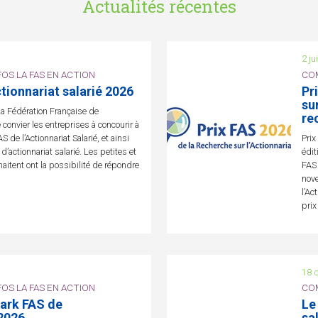
Actualités récentes
2 ju
OS LA FAS EN ACTION
COM
ctionnariat salarié 2026
Pr
su
 Fédération Française de
re
de convier les entreprises à concourir à
 de l’Actionnariat Salarié, et ainsi
Prix
d’actionnariat salarié. Les petites et
édit
itent ont la possibilité de répondre
FAS 
nove
l’Ac
prix
18 
OS LA FAS EN ACTION
COM
ark FAS de
Le
 2026
sa