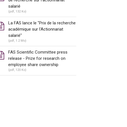
salarié
(pdf, 132 Ko)
La FAS lance le "Prix de la recherche
académique sur l'Actionnariat
salarié"
(pdf, 1.2 Mo)
FAS Scientific Committee press
release - Prize for research on
employee share ownership
(pdf, 120 Ko)