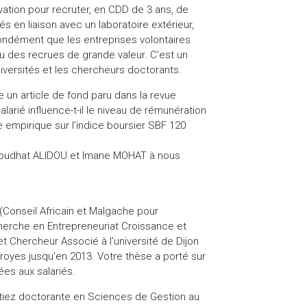
vation pour recruter, en CDD de 3 ans, de
 en liaison avec un laboratoire extérieur,
ondément que les entreprises volontaires
du des recrues de grande valeur. C’est un
niversités et les chercheurs doctorants.
 un article de fond paru dans la revue
salarié influence-t-il le niveau de rémunération
 empirique sur l’indice boursier SBF 120
Djaoudhat ALIDOU et Imane MOHAT à nous
(Conseil Africain et Malgache pour
erche en Entrepreneuriat Croissance et
et Chercheur Associé à l’université de Dijon
royes jusqu’en 2013. Votre thèse a porté sur
es aux salariés.
tiez doctorante en Sciences de Gestion au