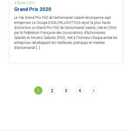
4 février 2021
Grand Prix 2020
Le 16e Grand Prix FAS de l’actionnariat salarié récompense sept
entreprises Le Groupe ESSILORLUXOTTICA reçoit la plus haute
distinction Le Grand Prix FAS de l’actionnariat salarié, créé en 2004
par la Fédération Française des Associations d’Actionnaires
Salariés et Anciens Salariés (FAS), met à l’honneur chaque année les
entreprises développant les meilleures pratiques en matière
d’actionnariat […]
Page
chevron_right
1
2
3
4